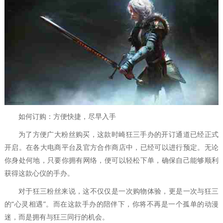
如何订购：方便快捷，尽早入手
为了方便广大粉丝购买，这款时崎狂三手办的开订通道已经正式
开启。在各大电商平台及官方合作商店中，已经可以进行预定。无论
你身处何地，只要你拥有网络，便可以轻松下单，确保自己能够顺利
获得这款心仪的手办。
对于狂三粉丝来说，这不仅仅是一次购物体验，更是一次与狂三
的“心灵相遇”。而在这款手办的陪伴下，你将不再是一个孤单的动漫
迷，而是拥有与狂三同行的机会。