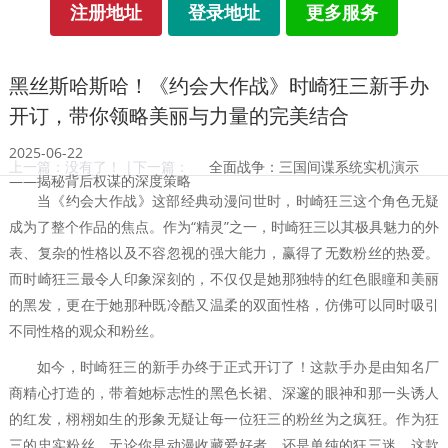
注册地址
登录地址
更多服务
黑丝斯哈斯哈！《约会大作战》时崎狂三新手办
开订，带你领略美丽与力量的完美结合
2025-06-22
上一篇：没有了！ |下一篇：
全面战争：三国间谍系统实机演示
——揭秘背后权谋的深度策略
当《约会大作战》这部经典动漫问世时，时崎狂三这个角色无疑
成为了整个作品的焦点。作为“精灵”之一，时崎狂三以其极具魅力的外
表、复杂的性格以及不容忽视的强大能力，赢得了无数粉丝的热爱。
而时崎狂三最令人印象深刻的，不仅仅是她那独特的红色眼瞳和美丽
的黑发，更在于她那种既冷酷又温柔的双面性格，仿佛可以同时吸引
不同性格的观众和粉丝。
如今，时崎狂三的新手办终于正式开订了！这款手办是由知名厂
商精心打造的，带着她标志性的黑色长裙、深邃的眼神和那一头诱人
的红发，栩栩如生的形象无疑让每一位狂三的粉丝为之疯狂。作为狂
三的忠实粉丝，无论你是动漫收藏爱好者，还是单纯的狂三迷，这款