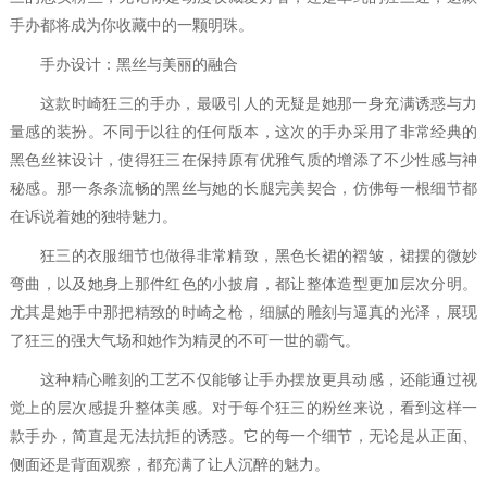
手办都将成为你收藏中的一颗明珠。
手办设计：黑丝与美丽的融合
这款时崎狂三的手办，最吸引人的无疑是她那一身充满诱惑与力
量感的装扮。不同于以往的任何版本，这次的手办采用了非常经典的
黑色丝袜设计，使得狂三在保持原有优雅气质的增添了不少性感与神
秘感。那一条条流畅的黑丝与她的长腿完美契合，仿佛每一根细节都
在诉说着她的独特魅力。
狂三的衣服细节也做得非常精致，黑色长裙的褶皱，裙摆的微妙
弯曲，以及她身上那件红色的小披肩，都让整体造型更加层次分明。
尤其是她手中那把精致的时崎之枪，细腻的雕刻与逼真的光泽，展现
了狂三的强大气场和她作为精灵的不可一世的霸气。
这种精心雕刻的工艺不仅能够让手办摆放更具动感，还能通过视
觉上的层次感提升整体美感。对于每个狂三的粉丝来说，看到这样一
款手办，简直是无法抗拒的诱惑。它的每一个细节，无论是从正面、
侧面还是背面观察，都充满了让人沉醉的魅力。