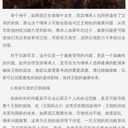
举个例子，如果国王在病痛中去世，而其继承人也同样遗传了父
亲的疾病，那么这个继承人可能会面临与父王相似的健康问题，从而
导致他的统治能力受到影响。继承人如果年纪过小，健康问题更可能
使他们无法有效掌控王国，导致权力真空，进而出现权力斗争或社会
动荡。
对于玩家而言，这不仅是一个健康管理的问题，更是一个战略性
的问题。如何合理安排继承人，是否应当为继承人选择健康的配偶来
确保王朝的延续，都是玩家需要考虑的重要因素。通过婚姻策略，玩
家可以试图避免疾病的遗传影响，保持王朝的健康传承。
6.疾病引发的王朝崩塌
疾病的长时间蔓延不仅会让国王个人的命运悲惨，甚至可能导致
整个王朝的崩塌。在《王国风云3》这类历史模拟游戏中，王朝的存续
关系到国家的未来。如果国王频繁生病，导致统治不稳、政策混乱、
继承问题频繁，这将为王朝的崩溃埋下伏笔。一旦王朝的统治根基动
摇，不仅国家将陷入混乱，贵族、外敌甚至平民的反叛也会随之而